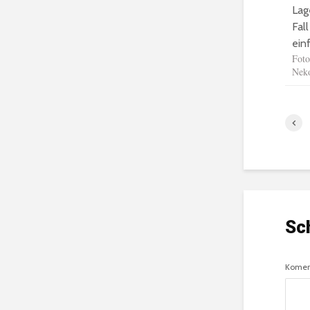
Lag
Fal
ein
Foto
Neko
Sc
Komen