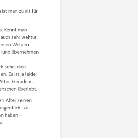
ist man zu alt für
ts: Kennt man
 auch sehr wehtut,
 einen Welpen
en Hund übernehmen
ch sehe, dass
 Es ist ja leider
lter. Gerade in
enschen überlebt.
en Alter keinen
eigentlich „zu
hen haben –
d.