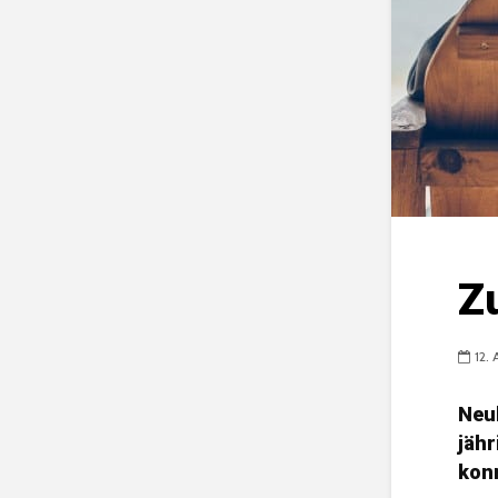
Zu
12.
Neul
jähr
konn