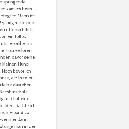
der springende
ten kam ich beim
 betagten Mann ins
2-jährigen kleinen
n offensichtlich
er. Ein tolles
 Er erzählte mir,
ine Frau verloren
änden davor seine
m kleinen Hund
 Noch bevor ich
nte, erzählte er
 alleine dastehen
r Nachbarschaft
ig und hat eine
e Idee, dachte ich
einen Freund zu
 wenn er dann
olange man in der