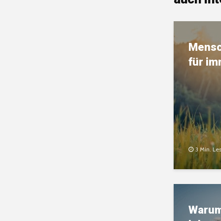
Mensc
für i
3 Min. Le
Warum