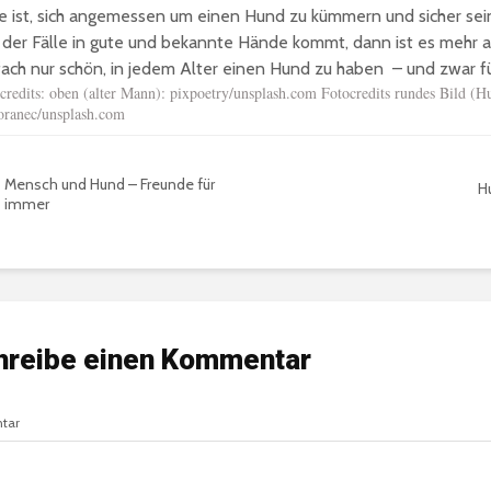
e ist, sich angemessen um einen Hund zu kümmern und sicher sein
l der Fälle in gute und bekannte Hände kommt, dann ist es mehr 
fach nur schön, in jedem Alter einen Hund zu haben – und zwar fü
credits: oben (alter Mann): pixpoetry/unsplash.com Fotocredits rundes Bild (Hu
ranec/unsplash.com
Mensch und Hund – Freunde für
H
immer
hreibe einen Kommentar
tar