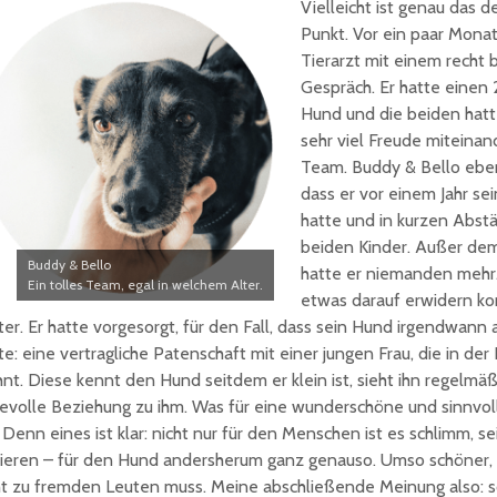
Vielleicht ist genau das 
Punkt. Vor ein paar Mona
Tierarzt mit einem recht
Gespräch. Er hatte einen 
Hund und die beiden hatte
sehr viel Freude miteinand
Team. Buddy & Bello eben.
dass er vor einem Jahr se
hatte und in kurzen Abst
beiden Kinder. Außer de
Buddy & Bello
hatte er niemanden mehr.
Ein tolles Team, egal in welchem Alter.
etwas darauf erwidern kon
ter. Er hatte vorgesorgt, für den Fall, dass sein Hund irgendwann
lte: eine vertragliche Patenschaft mit einer jungen Frau, die in de
nt. Diese kennt den Hund seitdem er klein ist, sieht ihn regelmäß
bevolle Beziehung zu ihm. Was für eine wunderschöne und sinnvoll
. Denn eines ist klar: nicht nur für den Menschen ist es schlimm, s
lieren – für den Hund andersherum ganz genauso. Umso schöner,
ht zu fremden Leuten muss. Meine abschließende Meinung also: s