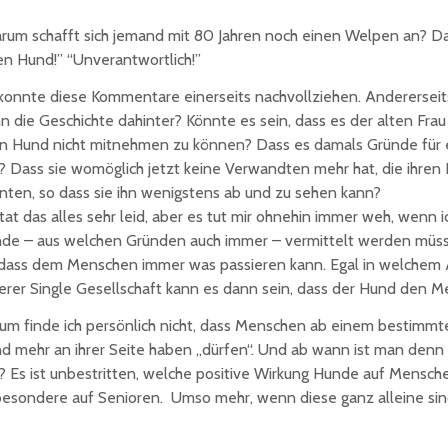
rum schafft sich jemand mit 80 Jahren noch einen Welpen an? Da 
en Hund!” “Unverantwortlich!”
 konnte diese Kommentare einerseits nachvollziehen. Anderersei
n die Geschichte dahinter? Könnte es sein, dass es der alten Frau
en Hund nicht mitnehmen zu können? Dass es damals Gründe für
? Dass sie womöglich jetzt keine Verwandten mehr hat, die ihr
nten, so dass sie ihn wenigstens ab und zu sehen kann?
 tat das alles sehr leid, aber es tut mir ohnehin immer weh, wenn i
de – aus welchen Gründen auch immer – vermittelt werden müssen.
 dass dem Menschen immer was passieren kann. Egal in welchem A
erer Single Gesellschaft kann es dann sein, dass der Hund den M
um finde ich persönlich nicht, dass Menschen ab einem bestimmt
d mehr an ihrer Seite haben „dürfen“. Und ab wann ist man denn 
“? Es ist unbestritten, welche positive Wirkung Hunde auf Mensc
besondere auf Senioren. Umso mehr, wenn diese ganz alleine sin