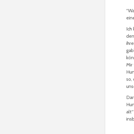
“Wa
ein
Ich
den
ihr
gab
kön
Mir
Hun
so,
uns
Dar
Hun
alt
ins