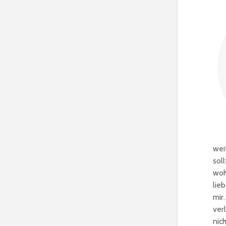
wei
sol
woh
lie
mir
ver
nic