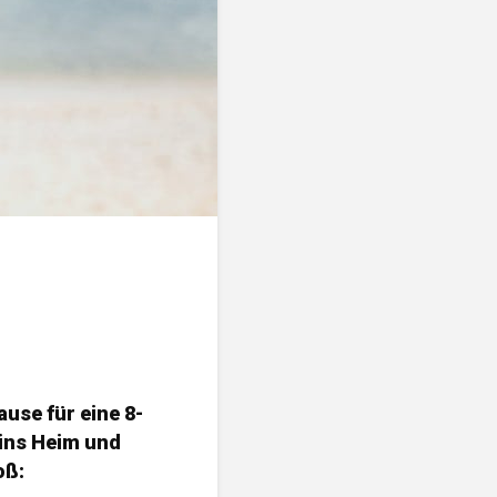
use für eine 8-
 ins Heim und
oß: