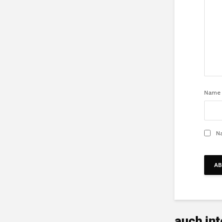
Name
Na
auch in