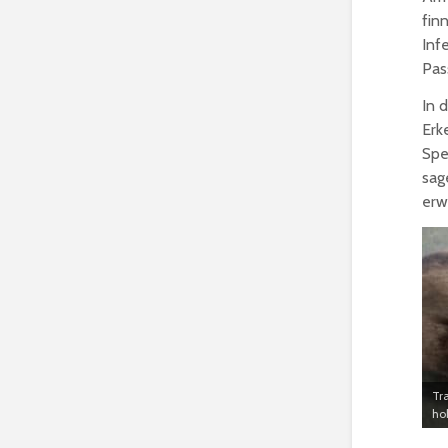
fin
Inf
Pas
In 
Erk
Spe
sag
erw
Tr
ho