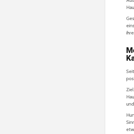
Aus
Hau
Ges
ein
ihr
Me
K
Sei
pos
Zie
Hau
und
Hun
Sin
etw