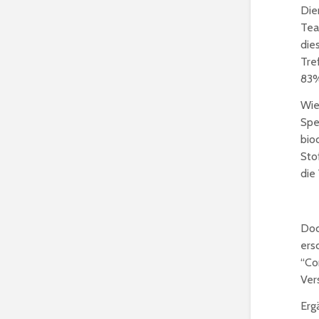
Die
Tea
die
Tre
83%
Wie
Spe
bio
Sto
die
Doc
ers
“Co
Ver
Erg