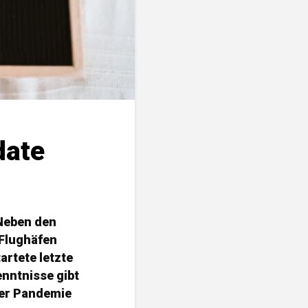
date
 Neben den
 Flughäfen
artete letzte
enntnisse gibt
der Pandemie