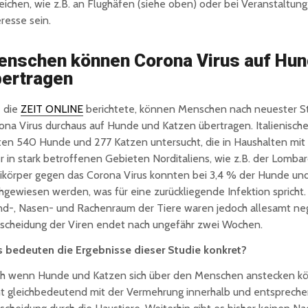
eichen, wie z.B. an Flughäfen (siehe oben) oder bei Veranstaltu
eresse sein.
enschen können Corona Virus auf Hu
bertragen
 die
ZEIT ONLINE
berichtete, können Menschen nach neuester S
ona Virus durchaus auf Hunde und Katzen übertragen. Italienisch
ten 540 Hunde und 277 Katzen untersucht, die in Haushalten mit
r in stark betroffenen Gebieten Norditaliens, wie z.B. der Lombar
ikörper gegen das Corona Virus konnten bei 3,4 % der Hunde un
hgewiesen werden, was für eine zurückliegende Infektion spricht.
d-, Nasen- und Rachenraum der Tiere waren jedoch allesamt neg
scheidung der Viren endet nach ungefähr zwei Wochen.
 bedeuten die Ergebnisse dieser Studie konkret?
h wenn Hunde und Katzen sich über den Menschen anstecken kön
ht gleichbedeutend mit der Vermehrung innerhalb und entsprech