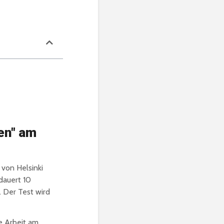
en" am
von Helsinki
dauert 10
 Der Test wird
e Arbeit am