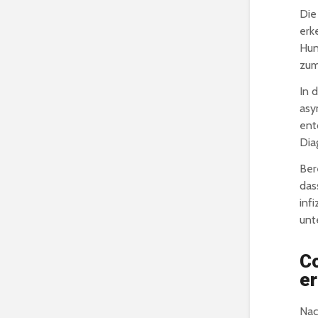
Die
erk
Hun
zum
In 
asy
ent
Dia
Ber
das
inf
unt
Co
er
Nac