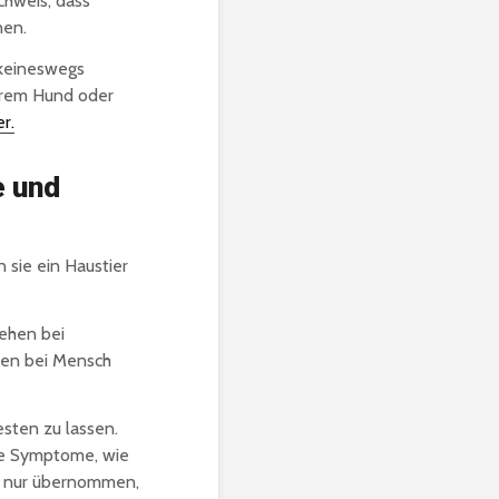
chweis, dass
nen.
keineswegs
ihrem Hund oder
er.
e und
 sie ein Haustier
hehen bei
ken bei Mensch
esten zu lassen.
nde Symptome, wie
n nur übernommen,