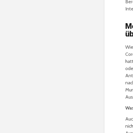
Ber
Int
M
ü
Wie
Cor
hat
ode
Ant
nac
Mun
Aus
Was
Auc
nic