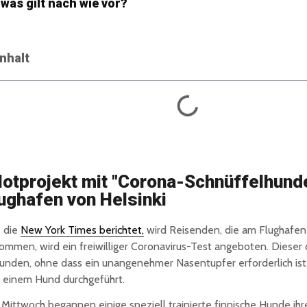
was gilt nach wie vor?
Inhalt
lotprojekt mit "Corona-Schnüffelhund
ughafen von Helsinki
 die
New York Times berichtet,
wird Reisenden, die am Flughafen 
ommen, wird ein freiwilliger Coronavirus-Test angeboten. Dieser 
unden, ohne dass ein unangenehmer Nasentupfer erforderlich ist.
 einem Hund durchgeführt.
Mittwoch begannen einige speziell trainierte finnische Hunde ihr