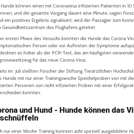
 Hunde können einen mit Coronavirus infizierten Patienten in 1
ennen, und der gesamte Vorgang dauert eine Minute, sagen Fors
d ein positives Ergebnis signalisiert, wird der Passagier zum kost
 Gesundheitszentrum des Flughafens geleitet.
der ersten Phase des Versuchs konnten die Hunde das Corona Viru
mptomatischen Person oder vor Auftreten der Symptome aufspür
deckten es früher als der PCR-Test, das am häufigsten verwende
gnosewerkzeug für das neue Corona Virus.
eits im Juli stellten Forscher der Stiftung Tierärztlichen Hochschu
s Hunde mit nur einer Trainingswoche Speichelproben von mit d
izierten Personen von nicht infizierten Proben mit einer Erfolgsr
erscheiden konnten.
rona und Hund - Hunde können das Vi
schnüffeln
h nur einer Woche Training konnten acht speziell ausgebildete H