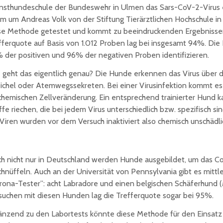
nsthundeschule der Bundeswehr in Ulmen das Sars-CoV-2-Virus 
m um Andreas Volk von der Stiftung Tierärztlichen Hochschule i
se Methode getestet und kommt zu beeindruckenden Ergebnissen
fferquote auf Basis von 1.012 Proben lag bei insgesamt 94%. Di
 der positiven und 96% der negativen Proben identifizieren.
 geht das eigentlich genau? Die Hunde erkennen das Virus über 
ichel oder Atemwegssekreten. Bei einer Virusinfektion kommt es
chemischen Zellveränderung. Ein entsprechend trainierter Hund ka
ffe riechen, die bei jedem Virus unterschiedlich bzw. spezifisch sin
 Viren wurden vor dem Versuch inaktiviert also chemisch unschädl
h nicht nur in Deutschland werden Hunde ausgebildet, um das Co
chnüffeln. Auch an der Universität von Pennsylvania gibt es mittl
rona-Tester”: acht Labradore und einen belgischen Schäferhund (M
suchen mit diesen Hunden lag die Trefferquote sogar bei 95%.
änzend zu den Labortests könnte diese Methode für den Einsatz 