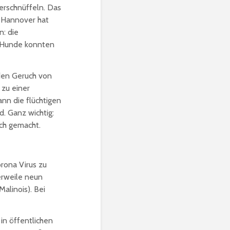
erschnüffeln. Das
n Hannover hat
: die
e Hunde konnten
den Geruch von
 zu einer
nn die flüchtigen
d. Ganz wichtig:
ich gemacht.
rona Virus zu
erweile neun
alinois). Bei
in öffentlichen