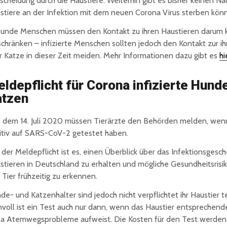
scheidung durch die Haustiere. Weiterhin gibt es bisher keinen Na
stiere an der Infektion mit dem neuen Corona Virus sterben kön
unde Menschen müssen den Kontakt zu ihren Haustieren darum 
schränken – infizierte Menschen sollten jedoch den Kontakt zur 
er Katze in dieser Zeit meiden. Mehr Informationen dazu gibt es
hi
ldepflicht für Corona infizierte Hund
atzen
t dem 14. Juli 2020 müssen Tierärzte den Behörden melden, wenn
itiv auf SARS-CoV-2 getestet haben.
l der Meldepflicht ist es, einen Überblick über das Infektionsgesc
stieren in Deutschland zu erhalten und mögliche Gesundheitsrisi
 Tier frühzeitig zu erkennen.
de- und Katzenhalter sind jedoch nicht verpflichtet ihr Haustier t
nvoll ist ein Test auch nur dann, wenn das Haustier entspreche
a Atemwegsprobleme aufweist. Die Kosten für den Test werde