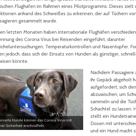
nischen Flughafen im Rahmen eines Pilotprogramms. Dieses zielt 
ektionen anhand des Schweißes zu erkennen, der auf Tüchern 
sagieren gesammelt wurde.
den letzten Monaten haben internationale Flughäfen verschiede
ennung des Corona Virus bei Reisenden eingeführt, darunter
icheluntersuchungen, Temperaturkontrollen und Nasentupfer. For
en jedoch, dass sich der Einsatz von Hunden als günstiger, schnell
eisen könnte.
Nachdem Passagiere 
ihr Gepäck abgeholt 
aufgefordert, sich de
abzuwischen, um Sch
sammeln und die Tüch
Schachtel zu lassen. 
stellt ein Hundetrain
ainierte Hunde können das Corona Virus mit
Dosen mit unterschie
her Sicherheit erschnüffeln.
und ein Hund macht si