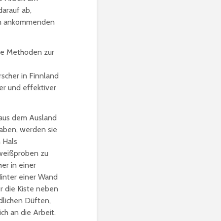
darauf ab,
von ankommenden
ne Methoden zur
scher in Finnland
er und effektiver
aus dem Ausland
haben, werden sie
n Hals
weißproben zu
er in einer
Hinter einer Wand
er die Kiste neben
dlichen Düften,
ch an die Arbeit.