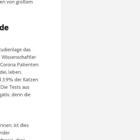
ngen von großem
nde
tudienlage das
e Wissenschaftler
 Corona Patienten
dei, leben.
d 3,9% der Katzen
 Die Tests aus
ativ, denn die
nen, ist dies
ender