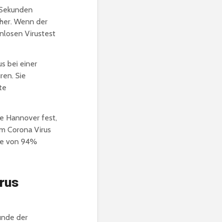
0 Sekunden
cher. Wenn der
enlosen Virustest
s bei einer
en. Sie
te
le Hannover fest,
em Corona Virus
ate von 94%
rus
unde der