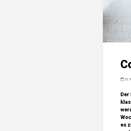
C
13.
Der 
klas
werd
Woch
es 