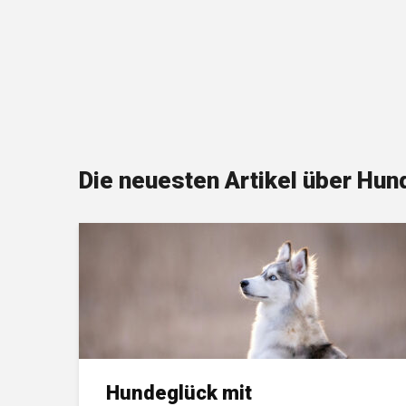
Die neuesten Artikel über Hun
Schadstoffe in
Hundespielzeug
Hunde lieben Spielzeuge. Oder lieben wir
Hundespielzeuge? Wir könnten uns nun in soziologi
Abgründe stürzen und lang und breit Sinn und Unsi
Hundespielzeug an sich erörtern. Wir könnten bei der
Hundeglück mit