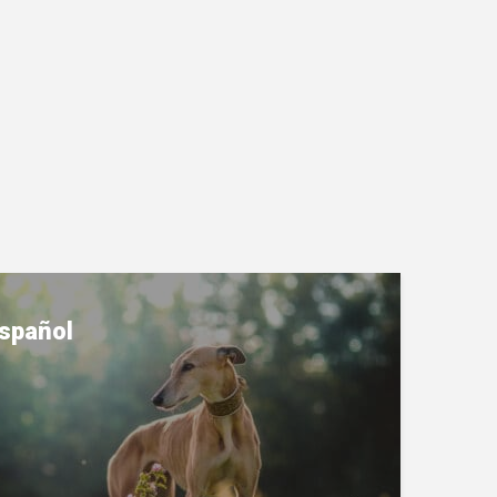
spañ​ol