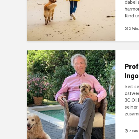
dabei 
harmon
Kind u
2 Min.
Prof
Ingo
Seit s
ostwes
30.01.
seiner
zusam
2 Min.