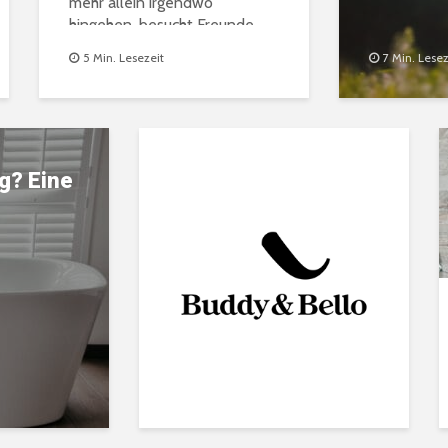
mehr allein irgendwo
hingehen, besucht Freunde
nicht mehr, wechselt panisch
5 Min. Lesezeit
7 Min. Lesez
die Straßenseite, aus Angst
einen...
g? Eine
 was
s