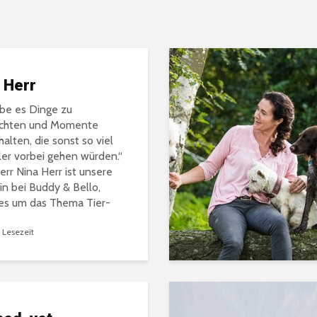
er
t
 Herr
 kann.
iebe es Dinge zu
chten und Momente
halten, die sonst so viel
ler vorbei gehen würden.“
err Nina Herr ist unsere
in bei Buddy & Bello,
es um das Thema Tier-
fie geht...
 Lesezeit
vor