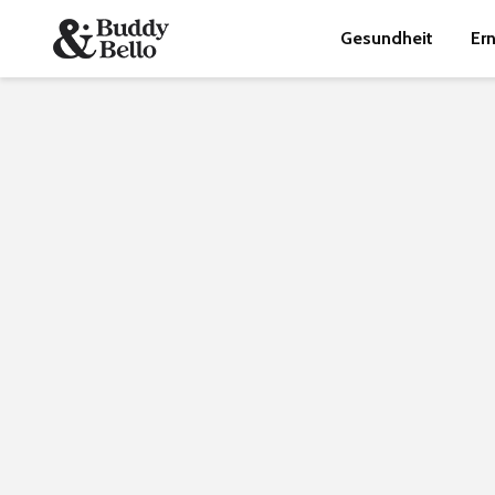
Gesundheit
Er
Hundeglück mit
Verantwortung: die
wichtigsten Fragen 
Anschaffung eines 
Bereit für den besten Freund auf vier Pfoten? Ein H
bereichert das Leben – mit Liebe, Loyalität und
unvergesslichen Momenten. Doch bevor du dich für 
Hund entscheidest, gibt es einiges zu bedenken...