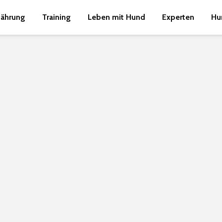
nährung
Training
Leben mit Hund
Experten
Hu
vor der
Hundes
und
einen