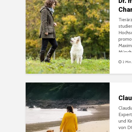
Hunden haben
Dr. 
Char
Kynophobie, die Angst vor Hunden, ist laut Psychol
Tierär
studie
weit verbreiteter als man denkt. Kann ein Kind nicht
Hochsc
allein irgendwo hingehen, besucht Freunde nicht meh
promov
wechselt panisch die Straßenseite, aus...
Maximi
Münch
2 Min.
Clau
Claudi
Expert
und Ki
von D