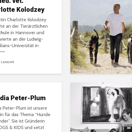
med. vet.
lotte Kolodzey
ogen
ztin Charlotte Kolodzey
rte an der Tierärztlichen
 mehr
hule in Hannover und
r,
ierte an der Ludwig-
lians-Universität in
en.
 Lesezeit
dia Peter-Plum
a Peter-Plum ist unsere
in für das Thema “Hunde
nder”. Sie ist Gründerin
OGS & KIDS und setzt