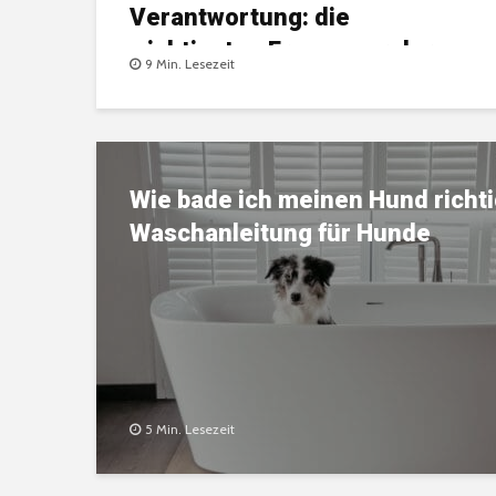
Verantwortung: die
wichtigsten Fragen vor der
9 Min. Lesezeit
Anschaffung eines Hundes
Wie bade ich meinen Hund richti
Waschanleitung für Hunde
Darm mit Charme –
fördert die
5 Min. Lesezeit
Darmgesundheit de